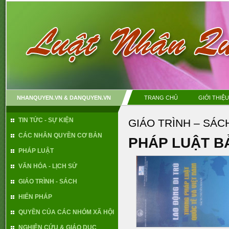
NHANQUYEN.VN & DANQUYEN.VN
TRANG CHỦ
GIỚI THIỆU
TIN TỨC - SỰ KIỆN
GIÁO TRÌNH – SÁC
CÁC NHÂN QUYỀN CƠ BẢN
PHÁP LUẬT B
PHÁP LUẬT
VĂN HÓA - LỊCH SỬ
GIÁO TRÌNH - SÁCH
HIẾN PHÁP
QUYỀN CỦA CÁC NHÓM XÃ HỘI
NGHIÊN CỨU & GIÁO DỤC