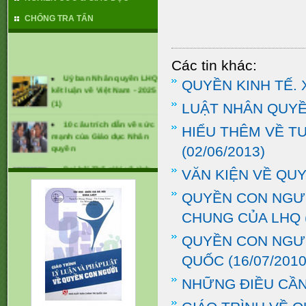
CHỐNG TRA TẤN
Các tin khác:
Uỷ ban Nhân quyền LHQ
QUYỀN KINH TẾ. 
kết luận về Việt Nam - 2025
(1)
LUẬT NHÂN QUYỀ
10 câu trích dẫn về sức
HIỂU THÊM VỀ T
mạnh của Giáo dục Nhân
quyền
(02/06/2013)
Đại hội Thế giới về tình
VĂN KIỆN VỀ QU
trạng mất tích cưỡng bức
lần thứ 1 (tháng 1/2025)
QUYỀN CON NGƯỜ
CÁC KHUYẾN NGHỊ ĐỐI
CHUNG CỦA LHQ
VỚI VIỆT NAM TẠI UPR -
2024
QUYỀN CON NGƯỜI
QUỐC
(16/07/2010
NHỮNG ĐIỀU CẦN 