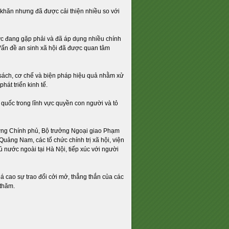
khăn nhưng đã được cải thiện nhiều so với
ức đang gặp phải và đã áp dụng nhiều chính
 Vấn đề an sinh xã hội đã được quan tâm
sách, cơ chế và biện pháp hiệu quả nhằm xử
át triển kinh tế.
quốc trong lĩnh vực quyền con người và tỏ
ớng Chính phủ, Bộ trưởng Ngoại giao Phạm
uảng Nam, các tổ chức chính trị xã hội, viện
ủ nước ngoài tại Hà Nội, tiếp xúc với người
 cao sự trao đổi cởi mở, thẳng thắn của các
 thăm.