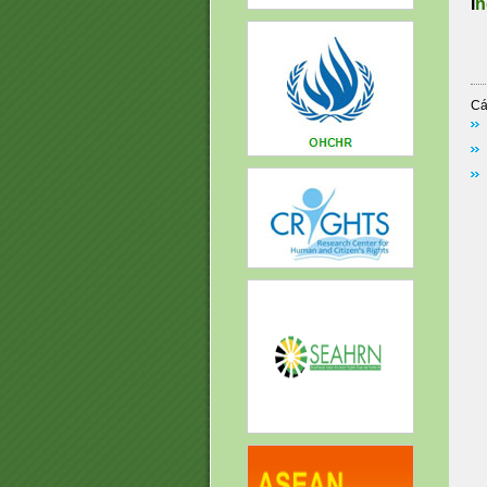
I
n
Cá