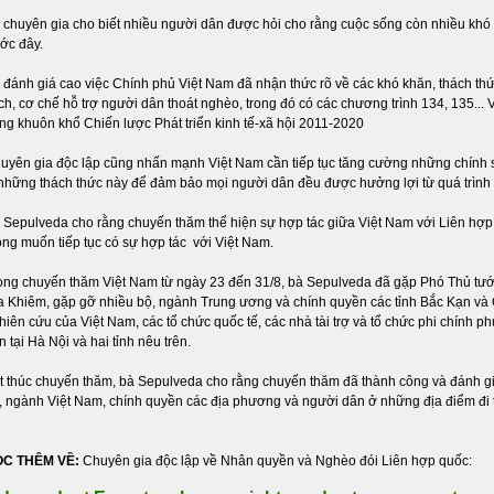
 chuyên gia cho biết nhiều người dân được hỏi cho rằng cuộc sống còn nhiều khó 
ước đây.
 đánh giá cao việc Chính phủ Việt Nam đã nhận thức rõ về các khó khăn, thách th
ch, cơ chế hỗ trợ người dân thoát nghèo, trong đó có các chương trình 134, 135...
ong khuôn khổ Chiến lược Phát triển kinh tế-xã hội 2011-2020
uyên gia độc lập cũng nhấn mạnh Việt Nam cần tiếp tục tăng cường những chính 
 những thách thức này để đảm bảo mọi người dân đều được hưởng lợi từ quá trình ph
 Sepulveda cho rằng chuyến thăm thể hiện sự hợp tác giữa Việt Nam với Liên hợp 
ng muốn tiếp tục có sự hợp tác với Việt Nam.
ong chuyến thăm Việt Nam từ ngày 23 đến 31/8, bà Sepulveda đã gặp Phó Thủ tư
a Khiêm, gặp gỡ nhiều bộ, ngành Trung ương và chính quyền các tỉnh Bắc Kạn và Q
hiên cứu của Việt Nam, các tổ chức quốc tế, các nhà tài trợ và tổ chức phi chính ph
n tại Hà Nội và hai tỉnh nêu trên.
t thúc chuyến thăm, bà Sepulveda cho rằng chuyến thăm đã thành công và đánh giá
, ngành Việt Nam, chính quyền các địa phương và người dân ở những địa điểm đi
C THÊM VỀ:
Chuyên gia độc lập về Nhân quyền và Nghèo đói Liên hợp quốc: