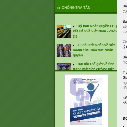
Bà
CHỐNG TRA TẤN
tr
Bà
Uỷ ban Nhân quyền LHQ
sá
kết luận về Việt Nam - 2025
tr
(1)
Ch
10 câu trích dẫn về sức
lý
mạnh của Giáo dục Nhân
quyền
Bà
Đại hội Thế giới về tình
mo
trạng mất tích cưỡng bức
lần thứ 1 (tháng 1/2025)
Tr
Gi
CÁC KHUYẾN NGHỊ ĐỐI
ng
VỚI VIỆT NAM TẠI UPR -
dâ
2024
Kế
bộ
ĐỌ