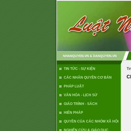
NHANQUYEN.VN & DANQUYEN.VN
TIN TỨC - SỰ KIỆN
Ti
C
CÁC NHÂN QUYỀN CƠ BẢN
PHÁP LUẬT
VĂN HÓA - LỊCH SỬ
GIÁO TRÌNH - SÁCH
HIẾN PHÁP
QUYỀN CỦA CÁC NHÓM XÃ HỘI
NGHIÊN CỨU & GIÁO DỤC