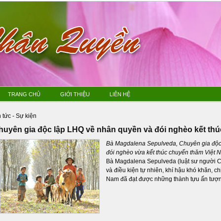
TRANG CHỦ
GIỚI THIỆU
LIÊN HỆ
n tức - Sự kiện
huyên gia độc lập LHQ về nhân quyền và đói nghèo kết th
Bà Magdalena Sepulveda, Chuyên gia độc 
đói nghèo vừa kết thúc chuyến thăm Việt 
Bà Magdalena Sepulveda (luật sư người Chi
và điều kiện tự nhiên, khí hậu khó khăn, c
Nam đã đạt được những thành tựu ấn tượn