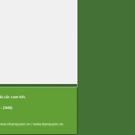
đủ các cam kết.
 - 1948
)
www.nhanquyen.vn / www.danquyen.vn.