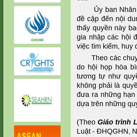
Ủy ban Nhân 
đề cập đến nội dun
thấy quyền này bao
gia nhập các hội đ
việc tìm kiếm, huy
Theo các chuy
do hội họp hòa b
tương tự như quyề
không phải là quyề
đưa ra những hạn c
dựa trên những qu
(Theo
Giáo trình 
Luật - ĐHQGHN, NX