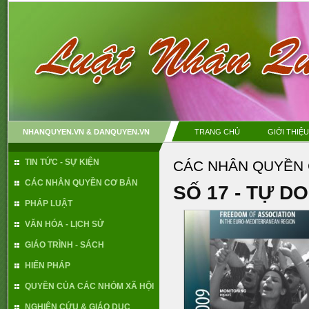
NHANQUYEN.VN & DANQUYEN.VN
TRANG CHỦ
GIỚI THIỆU
TIN TỨC - SỰ KIỆN
CÁC NHÂN QUYỀN
CÁC NHÂN QUYỀN CƠ BẢN
SỐ 17 - TỰ DO
PHÁP LUẬT
VĂN HÓA - LỊCH SỬ
GIÁO TRÌNH - SÁCH
HIẾN PHÁP
QUYỀN CỦA CÁC NHÓM XÃ HỘI
NGHIÊN CỨU & GIÁO DỤC