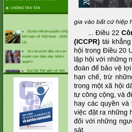
CHỐNG TRA TẤN
gia vào bất cứ hiệp 
Uỷ ban Nhân quyền LHQ
... Điều 22
Côn
kết luận về Việt Nam - 2025
(1)
(ICCPR)
tái khẳng
10 câu trích dẫn về sức
hội trong Điều 20 
mạnh của Giáo dục Nhân
lập hội với những 
quyền
đoàn để bảo vệ lợi
Đại hội Thế giới về tình
trạng mất tích cưỡng bức
hạn chế, trừ nhữn
lần thứ 1 (tháng 1/2025)
trong một xã hội dâ
CÁC KHUYẾN NGHỊ ĐỐI
tự công cộng, và 
VỚI VIỆT NAM TẠI UPR -
2024
hay các quyền và 
việc đặt ra những 
đối với những ngườ
sát.