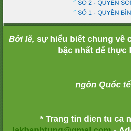
SỐ 2 - QUYỀN S
SỐ 1 - QUYỀN BÌ
Bởi lẽ,
sự hiểu biết chung về c
bậc nhất để thực 
ngôn Quốc tế
* Trang tin dien tu ca
lakhanhtung@gmai.com
- Ad