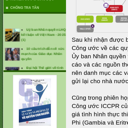
CHỐNG TRA TẤN
Uỷ ban Nhân quyền LHQ
kết luận về Việt Nam - 2025
(1)
Sau khi nhận được b
10 câu trích dẫn về sức
Công ước về các quy
mạnh của Giáo dục Nhân
Ủy ban Nhân quyền t
quyền
cáo và các nguồn thô
Đại hội Thế giới về tình
trạng mất tích cưỡng bức
nên danh mục các vấn
lần thứ 1 (tháng 1/2025)
gửi lại cho nhà nước
CÁC KHUYẾN NGHỊ ĐỐI
VỚI VIỆT NAM TẠI UPR -
2024
Cũng trong phiên họp
Công ước ICCPR của 
giá tình hình thực t
Phi (Gambia và Erit