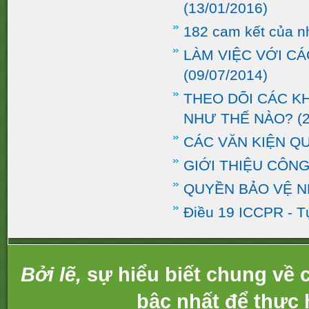
(13/01/2016)
182 cam kết của n
LÀM VIỆC VỚI C
(09/07/2014)
THEO DÕI CÁC K
NHƯ THẾ NÀO?
(2
CÁC VĂN KIỆN Q
GIỚI THIỆU CÔNG
QUYỀN BẢO VỆ 
Điều 19 ICCPR - T
Bởi lẽ,
sự hiểu biết chung về c
bậc nhất để thực 