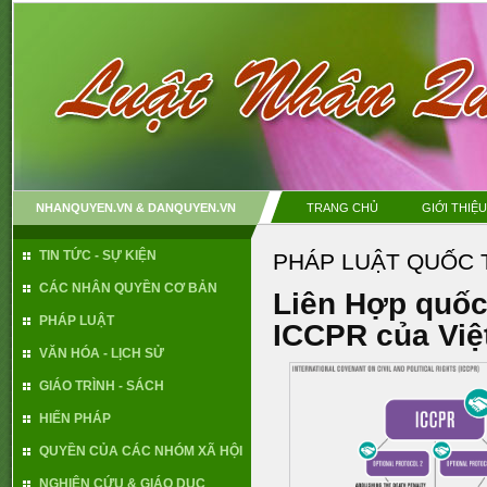
NHANQUYEN.VN & DANQUYEN.VN
TRANG CHỦ
GIỚI THIỆU
TIN TỨC - SỰ KIỆN
PHÁP LUẬT QUỐC 
CÁC NHÂN QUYỀN CƠ BẢN
Liên Hợp quốc 
PHÁP LUẬT
ICCPR của Việ
VĂN HÓA - LỊCH SỬ
GIÁO TRÌNH - SÁCH
HIẾN PHÁP
QUYỀN CỦA CÁC NHÓM XÃ HỘI
NGHIÊN CỨU & GIÁO DỤC