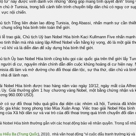
ộ tứ” này được vinh danh với những "đóng góp mang tính quyết định" trong va
n chủ ở Tunisia, trong bối cảnh tiến trình chuyển tiếp dân chủ có nguy cơ s
 vực nội chiến.
ủ tịch Tổng liên đoàn lao động Tunisia, ông Abassi, nhấn mạnh sự cần thiết
 chung sống hòa bình trên toàn thế giới.
i lễ trao giải, Chủ tịch Uỷ ban Nobel Hòa bình Kaci Kullmann Five nhấn mạnh
eo tinh thần mà nhà sáng lập Alfred Nobel vẫn hằng kỳ vọng, đó là một giải t
ừ vũ khí và là diễn đàn để xây dựng hòa bình thế giới.
ủ tịch Ủy ban Nobel Hòa bình cũng kêu gọi các quốc gia trên thế giới lấy Tuni
 người di cư, nguyên nhân chính dẫn đến cuộc khủng hoảng di cư hiện nay.
nisia đã làm và mở đường cho đối thoại dân tộc, sự tha thứ, dân chủ và bìn
 nhà đi lánh nạn.
ải Nobel Hòa bình được trao hàng năm vào ngày 10/12, ngày mất của Alfred 
 Uy. Giải thưởng gồm 1 huy chương vàng Nobel, một bằng chứng nhận và kho
ơng 960.000 USD).
ờ có sự đối thoại hiệu quả giữa đại diện các nhóm xã hội, Tunisia đã khôn
ốc gia khác trong phong trào Mùa Xuân Arap. Việc trao giải Nobel Hòa bình 
ọng của Xã hội dân sự và vai trò của đối thoại trong quá trình chuyển đổi dân 
ải Nobel Hòa bình thường gắn với các hoạt động bảo vệ nhân quyền. Trong số nhữ
u Hiểu Ba
(
Trung Quốc
), 2010, nhà văn hoạt động “vì cuộc đấu tranh trường kỳ 