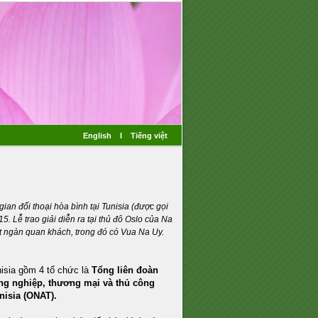
English
I
Tiếng việt
an đối thoại hòa bình tại Tunisia (được gọi
5. Lễ trao giải diễn ra tại thủ đô Oslo của Na
t ngàn quan khách, trong đó có Vua Na Uy.
unisia gồm 4 tổ chức là
Tổng liên đoàn
ông nghiệp, thương mại và thủ công
nisia (ONAT).