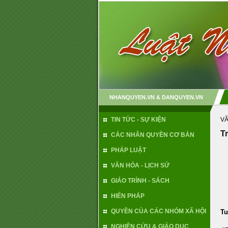
NHANQUYEN.VN & DANQUYEN.VN
TIN TỨC - SỰ KIỆN
VĂ
T
CÁC NHÂN QUYỀN CƠ BẢN
PHÁP LUẬT
VĂN HÓA - LỊCH SỬ
GIÁO TRÌNH - SÁCH
HIẾN PHÁP
QUYỀN CỦA CÁC NHÓM XÃ HỘI
Tu
NGHIÊN CỨU & GIÁO DỤC