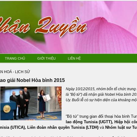
TRANG CHỦ
GIỚI THIỆU
LIÊN HỆ
N HOÁ - LỊCH SỬ
rao giải Nobel Hòa bình 2015
Ngày 10/12/2015, nhóm bốn tổ chức trung gi
là "Bộ tứ") đã nhận giải Nobel Hòa bình 201
Uy. Buổi lễ có sự hiện diện của khoảng mộ
“Bộ tứ” trung gian đối thoại hòa bình T
lao động Tunisia (UGTT), Hiệp hội c
nisia (UTICA), Liên đoàn nhân quyền Tunisia (LTDH)
và
Nhóm luật sư Tu