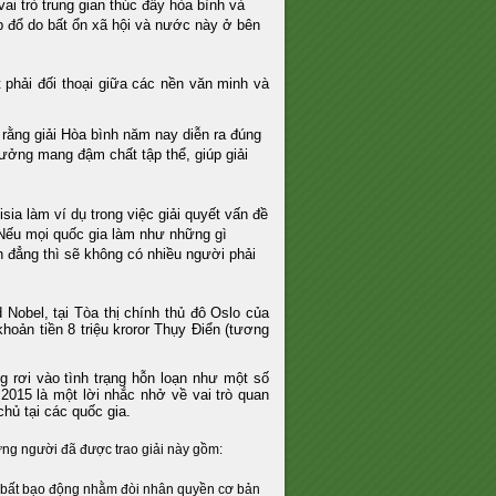
i trò trung gian thúc đẩy hòa bình và
ụp đổ do bất ổn xã hội và nước này ở bên
 phải đối thoại giữa các nền văn minh và
 rằng giải Hòa bình năm nay diễn ra đúng
hưởng mang đậm chất tập thể, giúp giải
sia làm ví dụ trong việc giải quyết vấn đề
 Nếu mọi quốc gia làm như những gì
h đẳng thì sẽ không có nhiều người phải
Nobel, tại Tòa thị chính thủ đô Oslo của
ản tiền 8 triệu kroror Thụy Điển (tương
g rơi vào tình trạng hỗn loạn như một số
2015 là một lời nhắc nhở về vai trò quan
chủ tại các quốc gia.
ng người đã được trao giải này gồm:
và bất bạo động nhằm đòi nhân quyền cơ bản