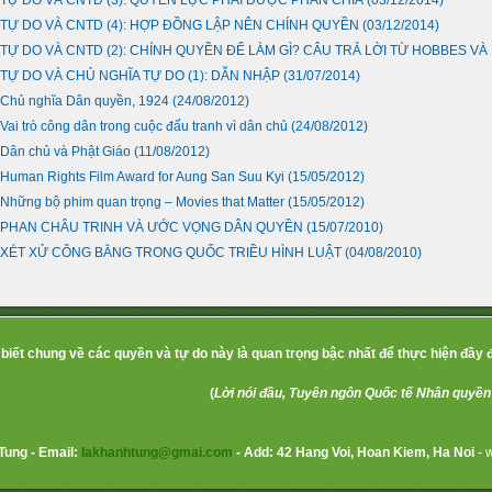
TỰ DO VÀ CNTD (3): QUYỀN LỰC PHẢI ĐƯỢC PHÂN CHIA
(03/12/2014)
TỰ DO VÀ CNTD (4): HỢP ĐỒNG LẬP NÊN CHÍNH QUYỀN
(03/12/2014)
TỰ DO VÀ CNTD (2): CHÍNH QUYỀN ĐỂ LÀM GÌ? CÂU TRẢ LỜI TỪ HOBBES V
TỰ DO VÀ CHỦ NGHĨA TỰ DO (1): DẪN NHẬP
(31/07/2014)
Chủ nghĩa Dân quyền, 1924
(24/08/2012)
Vai trò công dân trong cuộc đấu tranh vì dân chủ
(24/08/2012)
Dân chủ và Phật Giáo
(11/08/2012)
Human Rights Film Award for Aung San Suu Kyi
(15/05/2012)
Những bộ phim quan trọng – Movies that Matter
(15/05/2012)
PHAN CHÂU TRINH VÀ ƯỚC VỌNG DÂN QUYỀN
(15/07/2010)
XÉT XỬ CÔNG BẰNG TRONG QUỐC TRIỀU HÌNH LUẬT
(04/08/2010)
biết chung về các quyền và tự do này là quan trọng bậc nhất để thực hiện đầy 
(
Lời nói đầu, Tuyên ngôn Quốc tế Nhân quyền
 Tung - Email:
lakhanhtung@gmai.com
- Add: 42 Hang Voi, Hoan Kiem, Ha Noi
- 