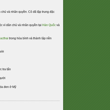
ân chủ và nhân quyền. Cô đã tập trung đặc
iệc vì dân chủ và nhân quyền tại
Hàn Quốc
và
acthai
trong hòa bình và thành lập nền
ười
c tra tấn
gười
 da đen ở Mỹ