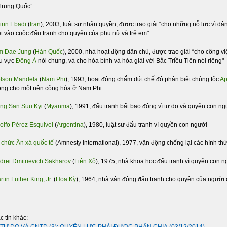
Trung Quốc”
irin Ebadi
(
Iran
), 2003, luật sư nhân quyền, được trao giải “cho những nỗ lực vì d
ệt vào cuộc đấu tranh cho quyền của phụ nữ và trẻ em"
m Dae Jung
(
Hàn Quốc
), 2000, nhà hoạt động dân chủ, được trao giải “cho công v
u vực
Đông Á
nói chung, và cho hòa bình và hòa giải với Bắc Triều Tiên nói riêng"
lson Mandela
(
Nam Phi
), 1993, hoạt động chấm dứt chế độ phân biệt chủng tộc
Ap
ng cho một nền cộng hòa ở Nam Phi
ng San Suu Kyi
(
Myanma
), 1991, đấu tranh bất bạo động vì tự do và quyền con ng
olfo Pérez Esquivel
(
Argentina
), 1980, luật sư đấu tranh vì quyền con người
 chức Ân xá quốc tế
(Amnesty International), 1977, vận động chống lại các hình thứ
drei Dmitrievich Sakharov
(
Liên Xô
), 1975, nhà khoa học đấu tranh vì quyền con n
rtin Luther King, Jr.
(
Hoa Kỳ
), 1964, nhà vận động đấu tranh cho quyền của người
c tin khác: