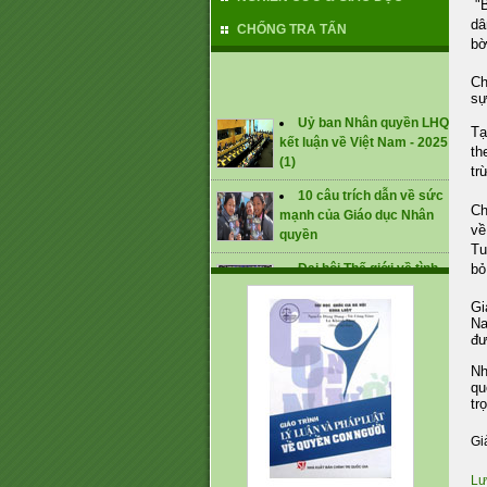
"B
dâ
CHỐNG TRA TẤN
bờ
Ch
sự
Uỷ ban Nhân quyền LHQ
kết luận về Việt Nam - 2025
Tạ
(1)
th
tr
10 câu trích dẫn về sức
mạnh của Giáo dục Nhân
Ch
quyền
về
Tu
Đại hội Thế giới về tình
bỏ
trạng mất tích cưỡng bức
lần thứ 1 (tháng 1/2025)
Gi
Na
CÁC KHUYẾN NGHỊ ĐỐI
đư
VỚI VIỆT NAM TẠI UPR -
2024
Nh
qu
tr
Gi
Lư