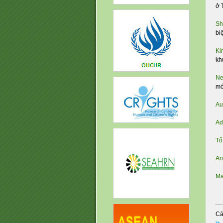
ở 
Sh
bi
Ki
kh
Ne
mó
Au
Ad
Tổ
An
Ma
Cá