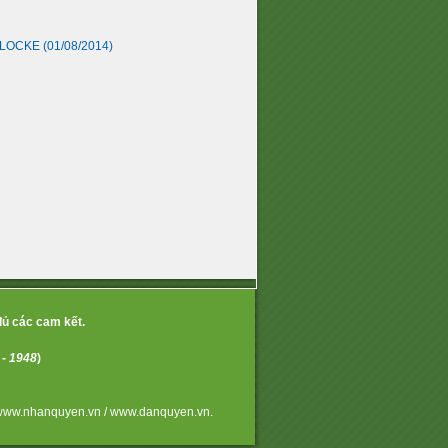
À LOCKE
(01/08/2014)
đủ các cam kết.
 - 1948
)
www.nhanquyen.vn / www.danquyen.vn.