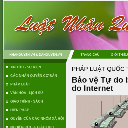
NHANQUYEN.VN & DANQUYEN.VN
TRANG CHỦ
GIỚI THIỆU
TIN TỨC - SỰ KIỆN
PHÁP LUẬT QUỐC 
CÁC NHÂN QUYỀN CƠ BẢN
Bảo vệ Tự do b
PHÁP LUẬT
do Internet
VĂN HÓA - LỊCH SỬ
GIÁO TRÌNH - SÁCH
HIẾN PHÁP
QUYỀN CỦA CÁC NHÓM XÃ HỘI
NGHIÊN CỨU & GIÁO DỤC