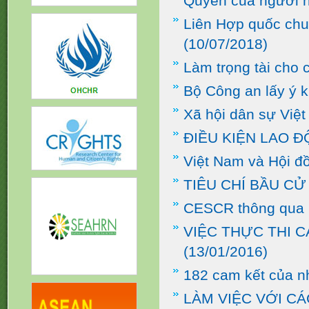
Quyền của người 
Liên Hợp quốc chuẩ
(10/07/2018)
Làm trọng tài cho 
Bộ Công an lấy ý k
Xã hội dân sự Việ
ĐIỀU KIỆN LAO Đ
Việt Nam và Hội 
TIÊU CHÍ BẦU C
CESCR thông qua 
VIỆC THỰC THI C
(13/01/2016)
182 cam kết của n
LÀM VIỆC VỚI C