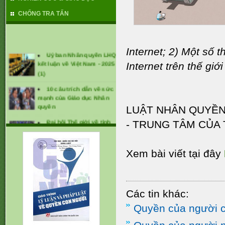
CHỐNG TRA TẤN
Internet; 2) Một số t
Uỷ ban Nhân quyền LHQ
kết luận về Việt Nam - 2025
Internet trên thế giới
(1)
10 câu trích dẫn về sức
mạnh của Giáo dục Nhân
quyền
LUẬT NHÂN QUYỀN
Đại hội Thế giới về tình
- TRUNG TÂM CỦA
trạng mất tích cưỡng bức
lần thứ 1 (tháng 1/2025)
Xem bài viết tại đây
CÁC KHUYẾN NGHỊ ĐỐI
VỚI VIỆT NAM TẠI UPR -
2024
Các tin khác:
Quyền của người c