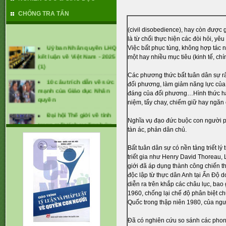
CHỐNG TRA TẤN
(civil disobedience), hay còn được 
là từ chối
thực hiện các đòi hỏi, yê
Uỷ ban Nhân quyền LHQ
Việc bất phục tùng, không hợp tác
kết luận về Việt Nam - 2025
một hay nhiều mục tiêu (kinh tế, chín
(1)
Các phương thức bất tuân dân sự rấ
10 câu trích dẫn về sức
đối phương, làm giảm năng lực của đ
mạnh của Giáo dục Nhân
đáng của đối phương…Hình thức hành 
quyền
niệm, tẩy chay, chiếm giữ hay ngăn
Đại hội Thế giới về tình
trạng mất tích cưỡng bức
Nghĩa vụ đạo đức buộc con người phả
lần thứ 1 (tháng 1/2025)
tàn ác, phản dân chủ.
CÁC KHUYẾN NGHỊ ĐỐI
Bất tuân dân sự có nền tảng triết 
VỚI VIỆT NAM TẠI UPR -
triết gia như Henry David Thoreau, 
2024
giới đã áp dụng thành công chiến t
độc lập từ thực dân Anh tại Ấn Độ 
diễn ra trên khắp các châu lục, ba
1960, chống lại chế độ phân biệt c
Quốc trong thập niên 1980, của ng
Đã có nghiên cứu so sánh các phong