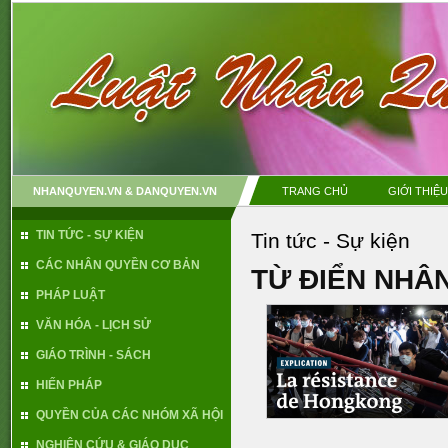
NHANQUYEN.VN & DANQUYEN.VN
TRANG CHỦ
GIỚI THIỆU
TIN TỨC - SỰ KIỆN
Tin tức - Sự kiện
CÁC NHÂN QUYỀN CƠ BẢN
TỪ ĐIỂN NHÂN
PHÁP LUẬT
VĂN HÓA - LỊCH SỬ
GIÁO TRÌNH - SÁCH
HIẾN PHÁP
QUYỀN CỦA CÁC NHÓM XÃ HỘI
NGHIÊN CỨU & GIÁO DỤC