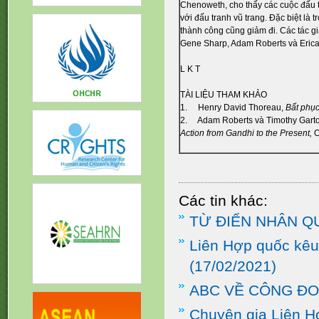
Chenoweth, cho thấy các cuộc đấu t
với đấu tranh vũ trang. Đặc biệt là 
thành công cũng giảm đi. Các tác 
Gene Sharp, Adam Roberts và Eric
L K T
TÀI LIỆU THAM KHẢO
1.
Henry David Thoreau,
Bất phục
2.
Adam Roberts và Timothy Garto
Action from Gandhi to the Present,
O
Các tin khác:
TỪ ĐIỂN NHÂN Q
Liên Hợp quốc kêu
(17/02/2021)
ABC VỀ CÔNG Đ
Chuyên gia Liên H