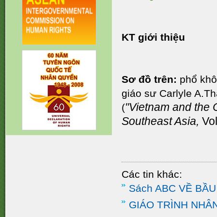
KT giới thiệu
Sơ đồ trên:
phổ khô
giáo sư Carlyle A.T
"Vietnam and the Ch
(
Southeast Asia,
Vol
Các tin khác:
Sách ABC VỀ BẦ
GIÁO TRÌNH NHÂ