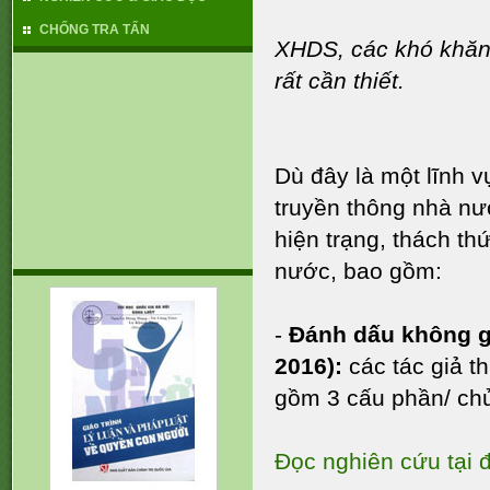
CHỐNG TRA TẤN
XHDS, các khó khăn,
rất cần thiết.
Dù đây là một lĩnh 
truyền thông nhà nư
hiện trạng, thách t
nước, bao gồm:
Uỷ ban Nhân quyền LHQ
kết luận về Việt Nam - 2025
(1)
-
Đánh dấu không g
10 câu trích dẫn về sức
2016):
các tác giả t
mạnh của Giáo dục Nhân
quyền
gồm 3 cấu phần/ ch
Đại hội Thế giới về tình
trạng mất tích cưỡng bức
lần thứ 1 (tháng 1/2025)
Đọc nghiên cứu tại 
CÁC KHUYẾN NGHỊ ĐỐI