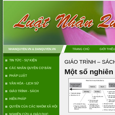
NHANQUYEN.VN & DANQUYEN.VN
TRANG CHỦ
GIỚI THIỆU
TIN TỨC - SỰ KIỆN
GIÁO TRÌNH – SÁC
CÁC NHÂN QUYỀN CƠ BẢN
Một số nghiên
PHÁP LUẬT
VĂN HÓA - LỊCH SỬ
GIÁO TRÌNH - SÁCH
HIẾN PHÁP
QUYỀN CỦA CÁC NHÓM XÃ HỘI
NGHIÊN CỨU & GIÁO DỤC