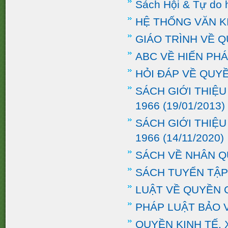
Sách Hội & Tự do h
HỆ THỐNG VĂN K
GIÁO TRÌNH VỀ 
ABC VỀ HIẾN PH
HỎI ĐÁP VỀ QUY
SÁCH GIỚI THIỆU
1966
(19/01/2013)
SÁCH GIỚI THIỆ
1966
(14/11/2020)
SÁCH VỀ NHÂN 
SÁCH TUYỂN TẬP
LUẬT VỀ QUYỀN 
PHÁP LUẬT BẢO 
QUYỀN KINH TẾ. 